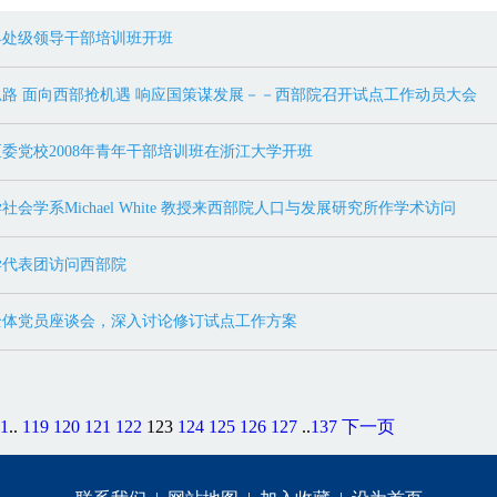
县处级领导干部培训班开班
路 面向西部抢机遇 响应国策谋发展－－西部院召开试点工作动员大会
委党校2008年青年干部培训班在浙江大学开班
会学系Michael White 教授来西部院人口与发展研究所作学术访问
学代表团访问西部院
全体党员座谈会，深入讨论修订试点工作方案
1
..
119
120
121
122
123
124
125
126
127
..
137
下一页