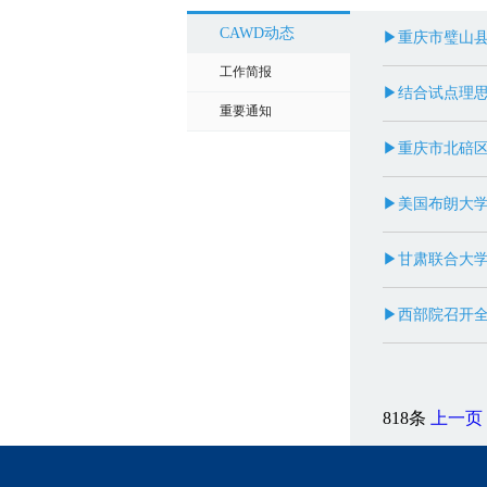
CAWD动态
▶重庆市璧山
工作简报
▶结合试点理思
重要通知
▶重庆市北碚区
▶美国布朗大学社
▶甘肃联合大
▶西部院召开
818条
上一页