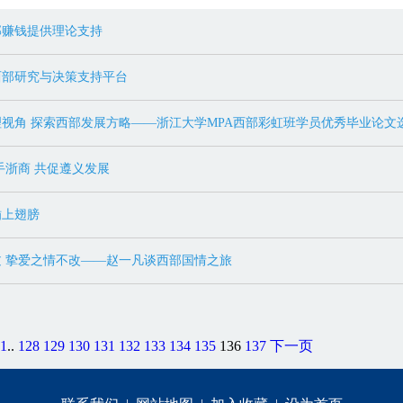
部赚钱提供理论支持
西部研究与决策支持平台
视角 探索西部发展方略——浙江大学MPA西部彩虹班学员优秀毕业论文
手浙商 共促遵义发展
插上翅膀
 挚爱之情不改——赵一凡谈西部国情之旅
1
..
128
129
130
131
132
133
134
135
136
137
下一页