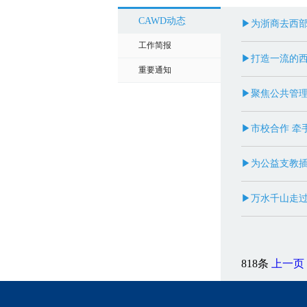
CAWD动态
▶为浙商去西
工作简报
▶打造一流的
重要通知
▶聚焦公共管理
▶市校合作 牵
▶为公益支教
▶万水千山走过
818条
上一页