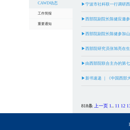
CAWD动态
▶宁波市社科联一行调研西
工作简报
▶西部院副院长陈健应邀参
重要通知
▶西部院副院长陈健参加山
▶西部院研究员张旭亮在生
▶由西部院联合主办的第七
▶新书速递 ｜《中国西部大
818条
上一页
1
..
11
12
1