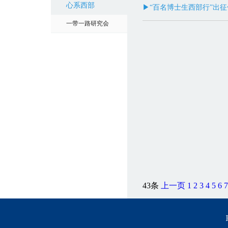
心系西部
▶“百名博士生西部行”出
一带一路研究会
43条
上一页
1
2
3
4
5
6
7