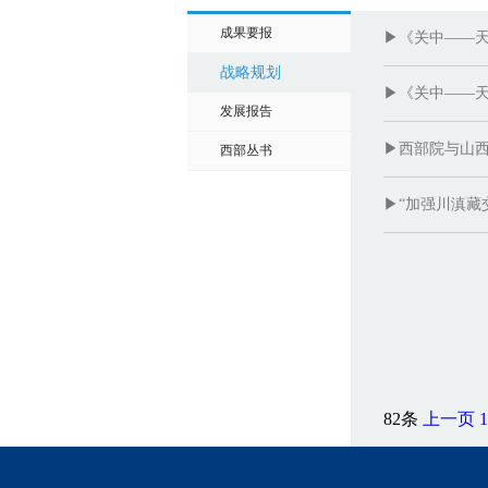
成果要报
▶《关中——
战略规划
▶《关中——
发展报告
▶西部院与山西
西部丛书
▶“加强川滇藏
82条
上一页
1