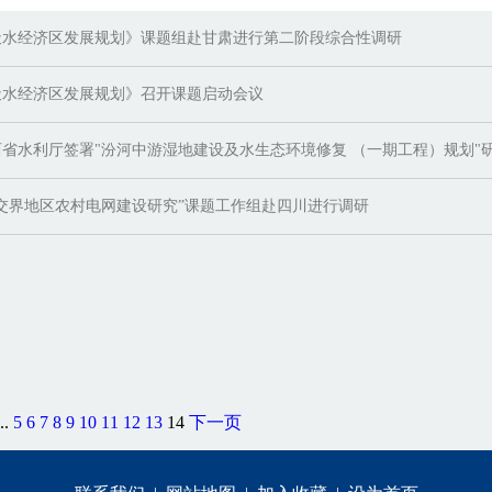
天水经济区发展规划》课题组赴甘肃进行第二阶段综合性调研
天水经济区发展规划》召开课题启动会议
省水利厅签署"汾河中游湿地建设及水生态环境修复 （一期工程）规划"
交界地区农村电网建设研究”课题工作组赴四川进行调研
..
5
6
7
8
9
10
11
12
13
14
下一页