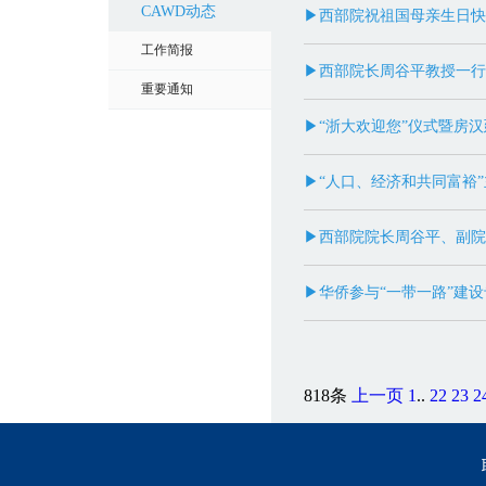
CAWD动态
▶西部院祝祖国母亲生日快
工作简报
▶西部院长周谷平教授一行
重要通知
▶“浙大欢迎您”仪式暨房
▶“人口、经济和共同富裕”
▶西部院院长周谷平、副院
▶华侨参与“一带一路”建
818条
上一页
1
..
22
23
2