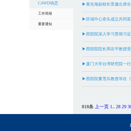
CAWD动态
▶黄先海副校长受邀出席生
工作简报
▶区域中心牵头成立共同富
重要通知
▶西部院深入学习贯彻习近
▶西部院院长周谷平教授受
▶厦门大学台湾研究院一行
▶西部院董雪兵教授等在《
818条
上一页
1
..
28
29
3