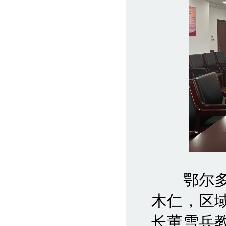
鄂尔多斯
木仁，区
长董雪兵