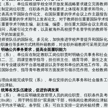
系）、单位应根据学校全球开放发展战略要求建立完善教师
在制定岗位职责、任职条件及考核要求上体现有关要求和导向。
发表高水平国际合作论文、在国际重要的学术会议上作主题报告
国际重要的学术期刊上发表论文。对于教师担任重要国际学术组织
任重要学术刊物主编、副主编、编委，担任重大国际会议主席或
顾问，高被引论文作者，以及被海外高校授予名誉学衔的教师等
水平的加速提升。
资队伍的国际化、多元化，加快推进学校声誉提升和国际化
兼职兼任等多种方式聘用外籍教师，对全职外籍教师可采用灵活
）明确公共事务要求，提高全面履职能力
系）、单位应在制定教职工岗位职责时明确公共事务和社会
第二、三、四课堂教学指导，担任班主任、德育导师、新生之友
学科专业建设和平台基地建设以及学校和单位的其他工作等。高
展国际合作、指导青年教师等方面发挥引领示范作用。全校教师
。
当理由未能完成学院（系）、单位安排的公共事务和社会服务工
岗位津贴。
）统筹各支队伍建设，促进协调发展
系）、单位应明确党政管理人员的岗位职责、任职条件及考
（Bx岗），用于聘任部分“双肩挑”干部，特殊岗位教师岗位津
的平均水平确定。各学院（系）可自主安排一定的补贴经费，用