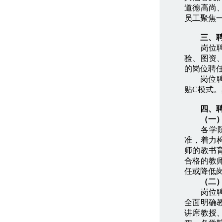
道德高尚
员工聚焦
三、
岗位聘任
验、图资
的岗位聘
岗位聘任
贴C模式
四、
（一
各学院（
准，着力
师的教书
合格的教
任或降低
（二
岗位聘任
全面明确
讲席教授