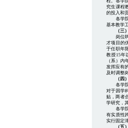
程。各学
究生课程
的投入和
各学院（
基本教学
（三
岗位聘任
才项目的
于任职年
教授15
（系）内
发挥应有
及时调整
（四
各学院（
对于因学
贴，两者
学研究，
各学院（
有实质性
实行固定
（五