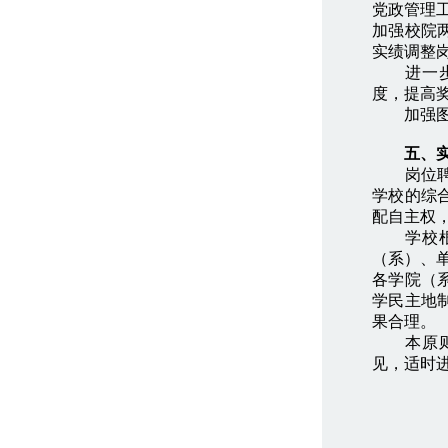
党政管理
加强校院
实绩调整
进一步完
度，提高
加强图资
五、实
岗位聘任
学校的综
配自主权
学校根据
（系）、
各学院（
学民主地
果合理。
本原则意
见，适时