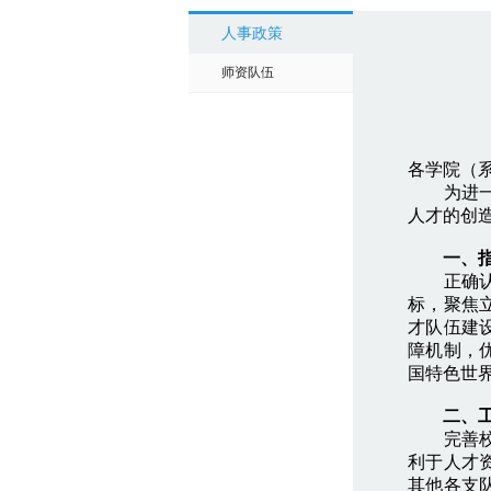
人事政策
师资队伍
各学院（
为进一步
人才的创
一、
正确认识
标，聚焦
才队伍建
障机制，
国特色世
二、工
完善校内
利于人才
其他各支