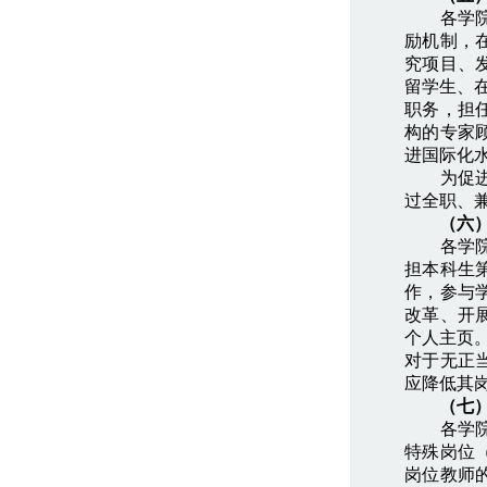
各学院（
励机制，
究项目、
留学生、在
职务，担
构的专家
进国际化
为促进师
过全职、
（六
各学院（
担本科生
作，参与
改革、开
个人主页
对于无正
应降低其
（七
各学院（
特殊岗位
岗位教师