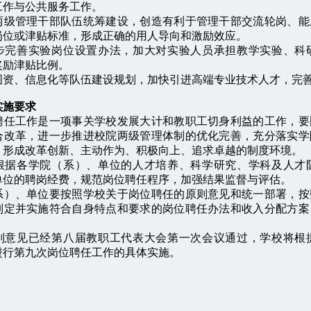
工作与公共服务工作。
两级管理干部队伍统筹建设，创造有利于管理干部交流轮岗、能
岗位或津贴标准，形成正确的用人导向和激励效应。
善实验岗位设置办法，加大对实验人员承担教学实验、科研
奖励津贴比例。
、信息化等队伍建设规划，加快引进高端专业技术人才，完善
施要求
工作是一项事关学校发展大计和教职工切身利益的工作，要
合改革，进一步推进校院两级管理体制的优化完善，充分落实学
，形成改革创新、主动作为、积极向上、追求卓越的制度环境。
各学院（系）、单位的人才培养、科学研究、学科及人才队
单位的聘岗经费，规范岗位聘任程序，加强结果监督与评估。
系）、单位要按照学校关于岗位聘任的原则意见和统一部署，按
制定并实施符合自身特点和要求的岗位聘任办法和收入分配方案
见已经第八届教职工代表大会第一次会议通过，学校将根据
进行第九次岗位聘任工作的具体实施。