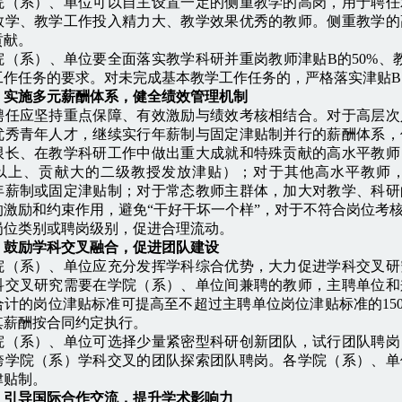
院（系）、单位可以自主设置一定的侧重教学的高岗，用于聘任
教学、教学工作投入精力大、教学效果优秀的教师。侧重教学的
贡献。
系）、单位要全面落实教学科研并重岗教师津贴B的50%、教
工作任务的要求。对未完成基本教学工作任务的，严格落实津贴
）实施多元薪酬体系，健全绩效管理机制
应坚持重点保障、有效激励与绩效考核相结合。对于高层次
优秀青年人才，继续实行年薪制与固定津贴制并行的薪酬体系，
限长、在教学科研工作中做出重大成就和特殊贡献的高水平教师
年以上、贡献大的二级教授发放津贴）；对于其他高水平教师
年薪制或固定津贴制；对于常态教师主群体，加大对教学、科研
的激励和约束作用，避免“干好干坏一个样”，对于不符合岗位考
岗位类别或聘岗级别，促进合理流动。
）鼓励学科交叉融合，促进团队建设
系）、单位应充分发挥学科综合优势，大力促进学科交叉研
科交叉研究需要在学院（系）、单位间兼聘的教师，主聘单位和
合计的岗位津贴标准可提高至不超过主聘单位岗位津贴标准的15
其薪酬按合同约定执行。
系）、单位可选择少量紧密型科研创新团队，试行团队聘岗
跨学院（系）学科交叉的团队探索团队聘岗。各学院（系）、单
津贴制。
）引导国际合作交流，提升学术影响力