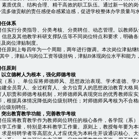
、素质优良、结构合理、精干高效的职工队伍。通过新一轮的岗
一流多做贡献的责任感使命感紧迫感，促进学校整体办学质量与
聘任体系
实行分类指导、分类考核、分类聘任、动态管理。以教师队
、信息及其他教学科研支撑队伍等不同岗位特点和要求，明确各
任及岗位津贴制度。
原则上每四年为一个周期，两年进行微调。本次岗位津贴继续
。其中，津贴A与岗位工资等级挂钩，津贴B体现岗位水平和能力
聘任原则
）以立德树人为根本，强化师德考核
系）、单位应将师德师风、思想政治表现、学术道德、学术
构建全员育人、全过程育人、全方位育人的思想政治教育大格局
育人职责和师德考核机制，对师德师风表现突出的优秀教师应实
师，根据具体情况降低岗位级别聘任；对师德师风考核为不合格
岗位级别聘任。
）突出教育教学功能，完善教学考核
应将教育教学作为教师岗位聘任的核心条件，各学院（系）
教学工作量，特别是本科教学工作量。原则上，教授每年要为本
、求是特聘学者等高层次人才应优先为本科生开设通识核心、大