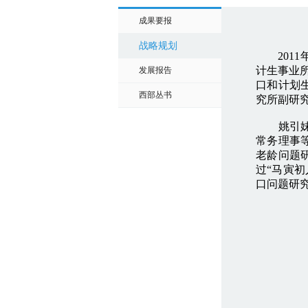
成果要报
战略规划
2011
计生事业
发展报告
口和计划
西部丛书
究所副研
姚引
常务理事
老龄问题
过“马寅
口问题研究