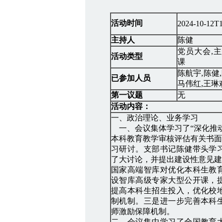
活动时间
2024-10-12T1
主持人
陈健
党员大会,主
活动类型
课
陈航宇,陈健
已参加人员
马伟红,王琳
第一议题
无
活动内容：
一、政治理论、业务学习
一、会议集体学习了“深化推动
本科教育教学审核评估有关书面
习研讨。支部书记陈健带头学
了大讨论，并提出建设性意见建
国家高端智库对优化本科生教
设智库高级专家大型公开课，
提高本科生招生投入，优化校
制机制。三是进一步完善本科
师激励保障机制。
二、会议集中学习了全国教育