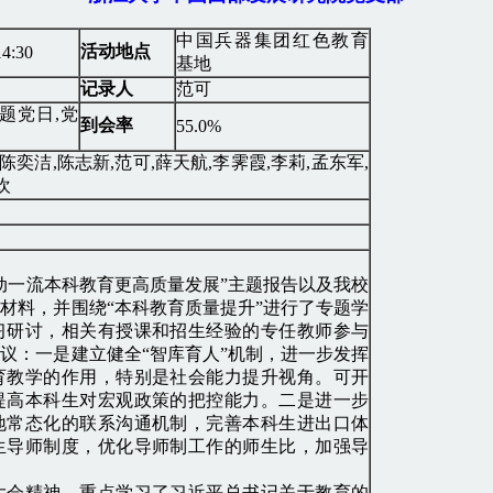
中国兵器集团红色教育
活动地点
4:30
基地
记录人
范可
题党日,党
到会率
55.0%
,陈奕洁,陈志新,范可,薛天航,李霁霞,李莉,孟东军,
欢
一流本科教育更高质量发展”主题报告以及我校
材料，并围绕“本科教育质量提升”进行了专题学
习研讨，相关有授课和招生经验的专任教师参与
议：一是建立健全“智库育人”机制，进一步发挥
育教学的作用，特别是社会能力提升视角。可开
提高本科生对宏观政策的把控能力。二是进一步
地常态化的联系沟通机制，完善本科生进出口体
生导师制度，优化导师制工作的师生比，加强导
大会精神，重点学习了习近平总书记关于教育的