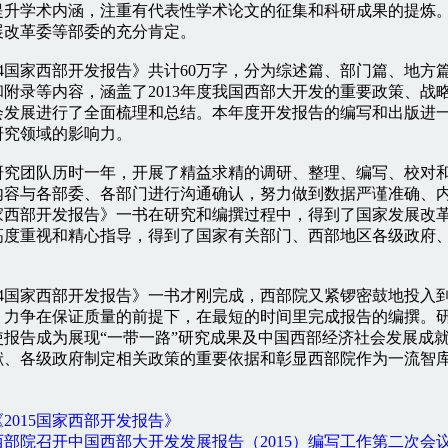
提升学术内涵，注重有代表性学术论文的征集和科研成果的提炼
展改革委等部委的充分肯定。
4国家西部开发报告》共计60万字，分为综述篇、部门篇、地方
和附录等内容，涵盖了2013年度我国西部大开发的重要政策、战
会发展进行了全面梳理和总结。本年度开发报告的编写和出版进
研究领域的影响力。
团队历时一年，开展了精益求精的调研、整理、编写、校对和
内容与各部委、各部门进行沟通确认，努力做到数据严谨准确、
4国家西部开发报告》一书在研究和编撰过程中，得到了国家发展改
高度重视和精心指导，得到了国家有关部门、西部地区各级政府
4国家西部开发报告》一书才刚完成，西部院又紧锣密鼓地投入到《
，力争在保证质量的前提下，在最短的时间里完成报告的编撰。
使报告成为展现“一带一路”研究成果及中国西部经济社会发展成
献、各级政府制定相关政策的重要依据和彰显西部院作为一流智
2015国家西部开发报告》
部院召开中国西部大开发发展报告（2015）编写工作第二次会