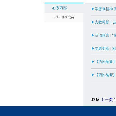
心系西部
▶学恩来精神 
一带一路研究会
▶支教剪影｜云
▶活动预告 |
▶支教剪影 | 
▶【西协纳新】
▶【西协纳新
43条
上一页
1