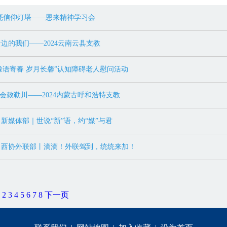
亮信仰灯塔——恩来精神学习会
边的我们——2024云南云县支教
 “橡语寄春 岁月长馨”认知障碍老人慰问活动
相会敕勒川——2024内蒙古呼和浩特支教
新媒体部｜世说“新”语，约“媒”与君
】西协外联部丨滴滴！外联驾到，统统来加！
2
3
4
5
6
7
8
下一页