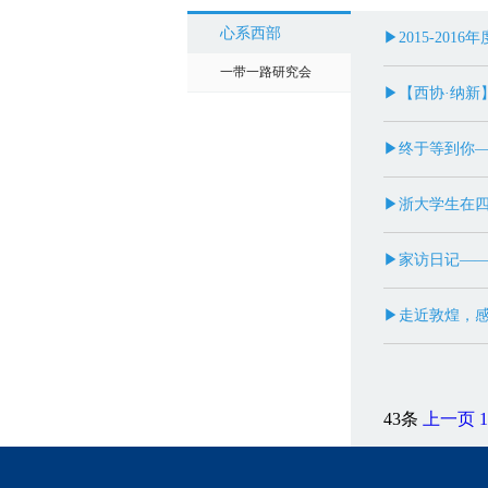
心系西部
▶2015-20
一带一路研究会
▶【西协·纳新
▶终于等到你—
▶浙大学生在四
▶家访日记——
▶走近敦煌，感
43条
上一页
1