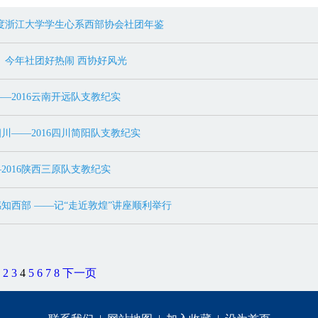
16年度浙江大学学生心系西部协会社团年鉴
】今年社团好热闹 西协好风光
—2016云南开远队支教纪实
川——2016四川简阳队支教纪实
2016陕西三原队支教纪实
知西部 ——记“走近敦煌”讲座顺利举行
2
3
4
5
6
7
8
下一页