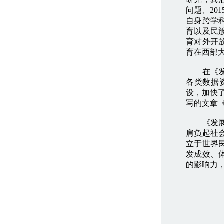
问题、20
自身跨学
育以及民
育对外开
育在西部
在《发展
各类数据
设，加快
写的文章
《发展报
肩负起社
立于世界
发成效、
的影响力