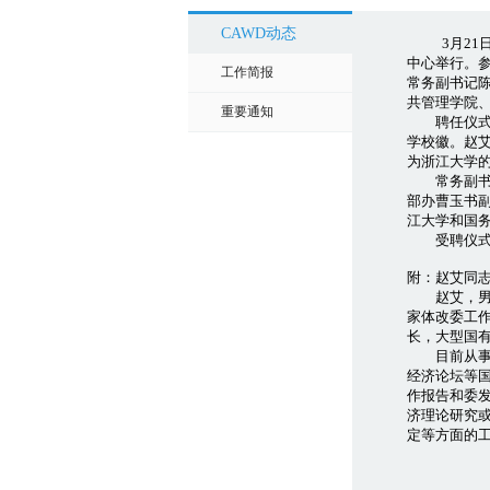
CAWD动态
3月2
中心举行。
工作简报
常务副书记
共管理学院
重要通知
聘任仪式上
学校徽。赵
为浙江大学
常务副书记
部办曹玉书
江大学和国
受聘仪式结
附：赵艾同
赵艾，男，1
家体改委工作
长，大型国有
目前从事宏
经济论坛等
作报告和委
济理论研究
定等方面的