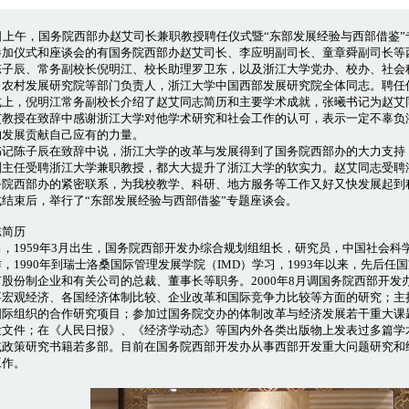
1日上午，国务院西部办赵艾司长兼职教授聘任仪式暨“东部发展经验与西部借鉴
参加仪式和座谈会的有国务院西部办赵艾司长、李应明副司长、童章舜副司长等
陈子辰、常务副校长倪明江、校长助理罗卫东，以及浙江大学党办、校办、社会
、农村发展研究院等部门负责人，浙江大学中国西部发展研究院全体同志。聘任
，倪明江常务副校长介绍了赵艾同志简历和主要学术成就，张曦书记为赵艾
艾教授在致辞中感谢浙江大学对他学术研究和社会工作的认可，表示一定不辜负
的发展贡献自己应有的力量。
陈子辰在致辞中说，浙江大学的改革与发展得到了国务院西部办的大力支持
副主任受聘浙江大学兼职教授，都大大提升了浙江大学的软实力。赵艾同志受聘
务院西部办的紧密联系，为我校教学、科研、地方服务等工作又好又快发展起到
束后，举行了“东部发展经验与西部借鉴”专题座谈会。
志简历
959年3月出生，国务院西部开发办综合规划组组长，研究员，中国社会科学
，1990年到瑞士洛桑国际管理发展学院（IMD）学习，1993年以来，先后
股份制企业和有关公司的总裁、董事长等职务。2000年8月调国务院西部开发
观经济、各国经济体制比较、企业改革和国际竞争力比较等方面的研究；主
国际组织的合作研究项目；参加过国务院交办的体制改革与经济发展若干重大课
发文件；在《人民日报》、《经济学动态》等国内外各类出版物上发表过多篇学
或政策研究书籍若多部。目前在国务院西部开发办从事西部开发重大问题研究和
工作。