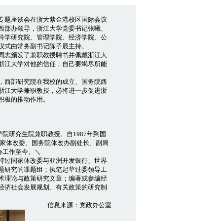
”专题座谈会在浙大紫金港校区国际会议
西部办领导，浙江大学党委书记张曦、
科学研究院、管理学院、经济学院、公
仪式由常务副书记陈子辰主持。
同志颁发了兼职教授聘书并佩戴浙江大
浙江大学对他的信任，自己要竭尽所能
，西部研究院在我校的成立、国务院西
浙江大学兼职教授，必将进一步促进浙
积极的推动作用。
院研究生院兼职教授。自1987年到国
任国家体改委、国务院体改办副处长、副局
办工作至今。＼
持过国家体改委与亚洲开发银行、世界
题研究的课题组；执笔起草过委领导工
术理论与政策研究文章；编著或参编经
经济社会发展规划、有关政策的研究制
信息来源：党政办公室