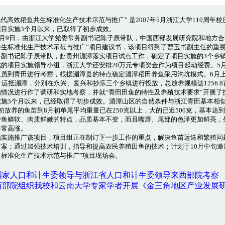
现代高效稻鱼共生标准化生产技术示范与推广” 是2007年5月浙江大学110周
项目实施3个月以来，已取得了初步成效。
5月9日，由浙江大学党委常务副书记陈子辰带队，中国西部发展研究院和地方合
共生标准化生产技术示范与推广”项目建议书，该项目得到了曹玉书副主任的重视
务副书记陈子辰带队，赴贵州湄潭落实项目试点工作，确定了项目实施的3个乡
成的项目实施领导小组，浙江大学还安排20万元专项资金作为项目起动经费。5
人员到青田进行考察，根据湄潭县的特点确定湄潭稻田养鱼采用沟坑模式。6月上
）运抵湄潭，分别在永兴、复兴和抄乐三个乡镇进行投放，总放养规模达1256.
施情况进行作了调研和实地考察，并就“青田田鱼的特性及养殖技术要求”开展了
3个月以来，已经取得了初步成效。湄潭山区的自然条件与浙江青田基本相似
初放养的鱼苗到8月初单尾平均重量已在250克以上，大的已近500克，基本
持鱼鳞软、肉质鲜嫩的特点，品质基本不变，而且嘴唇、尾部的色泽更加鲜亮，
非常高涨。
施推广该项目，项目组正在制订下一步工作的重点，解决鱼苗运送和繁殖问
方案；通过加强技术培训，指导和提高农民养殖田鱼的技术；计划于10月中旬邀
生标准化生产技术示范与推广”项目现场会。
国家人口和计生委领导与浙江省人口和计生委领导来西部院考察
西部院组织我校和云南大学专家学者开展《金三角地区产业发展