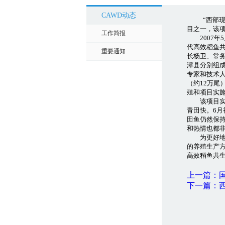
CAWD动态
“西部
目之一，该
工作简报
2007年
代高效稻鱼
重要通知
长杨卫、常
潭县分别组
专家和技术
（约12万尾
殖和项目实
该项目实施
青田快。6月
田鱼仍然保
和热情也都
为更好地实
的养殖生产
高效稻鱼共
上一篇：
下一篇：