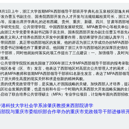
7年4月1日上午，浙江大学首期MPA西部领导干部班开学典礼在玉泉校区邵逸
开发办曹玉书副主任、国务院西部开发办人才开发与法规组戴桂英司长，浙江
淼等。应邀出席开学典礼的还有西藏、贵州、重庆、新疆、四川、甘肃等西部
大学研究生院、公共管理学院、中国西部发展研究院、MPA教育中心等相关单
浙江大学党委常务副书记陈子辰主持。国务院西部开发办副主任曹玉书首先
战略意义和人才培养在西部大开发中的重要作用，殷切希望学员们能认真学习，
目带回西部，真正带动西部地区的发展。他的讲话为浙江大学成功办好MPA西
学党委书记张曦也作了重要讲话。他回顾了浙江大学与西部地区的深厚历史情结
领导干部班，同时他就如何落实此项工作提出了三点建议：一、加强领导，及时
同发展。
共管理学院院长姚先国做了2006年浙江大学MPA西部领导干部班的报考录
部地区各省（区、市）发言，他表达了西部地区对高层次公共管理人才的渴求，
代表MPA教师和首期MPA西部领导干部班61名新生发言，表达了MPA西部
现了浙大师生高度的现实关怀和求是创新的精神风貌。
的优秀党政管理干部，是实施人才强国战略的关键。加快西部人才培养，提
区社会发展的需要，也是当前和今后一个时期内关系西部大开发战略实施的全局
启动了联合培养公共管理硕士（MPA）专业学位项目，计划每年面向西部招收1
香港科技大学社会学系涂肇庆教授来西部院讲学
西部院与重庆市委组织部合作举办的重庆市党政领导干部进修班