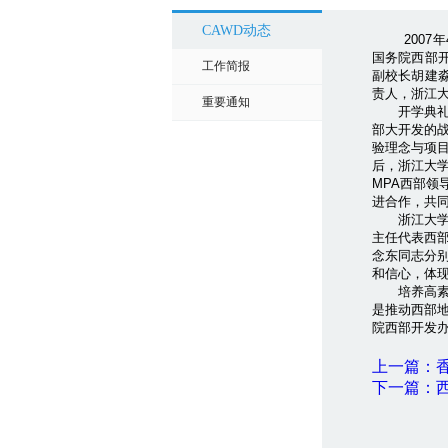
CAWD动态
200
国务院西部
工作简报
副校长胡建
责人，浙江
重要通知
开学典礼由
部大开发的
验理念与项
后，浙江大
MPA西部
进合作，共
浙江大学公
主任代表西
念东同志分别
和信心，体
培养高素质
是推动西部地
院西部开发办
上一篇：
下一篇：