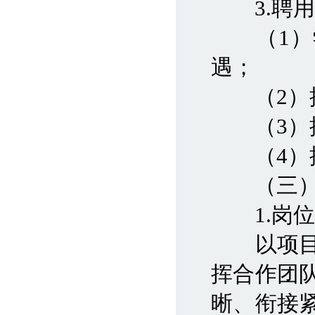
3.聘用
（1）学
遇；
（2）按
（3）提
（4）提
（三）
1.岗位
以项目为
挥合作团
晰、衔接