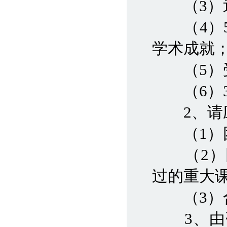
（3）近
（4）5
学术成就
（5）受
（6）3
2、请应
（1）团
（2）团
过的重大
（3）合
3、由研