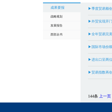
成果要报
▶季度贸易额创
战略规划
▶外贸实现开门
发展报告
▶全年贸易完美
西部丛书
▶国际市场份额
▶进出口呈两位
▶贸易指数再创
144条
上一页