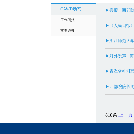
CAWD动态
▶喜报｜西部
工作简报
▶《人民日报》
重要通知
▶浙江师范大
▶对外发声 | 
▶青海省社科
▶西部院院长
818条
上一页