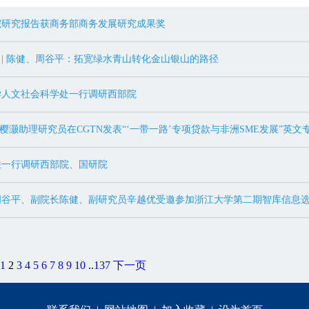
院研究报告获商务部商务发展研究成果奖
| 陈健、周谷平：拓宽绿水青山转化金山银山的路径
学人文社会科学处一行调研西部院
何樱灏助理研究员在CGTN发表“‘一带一路’专项贷款与非洲SME发展”英文
联一行调研西部院、国研院
周谷平、副院长陈健、副研究员辛越优受邀参加浙江大学第二期智库信息
1
2
3
4
5
6
7
8
9
10
..
137
下一页