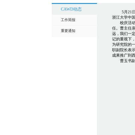
CAWD动态
5月2
浙江大学中
工作简报
校庆活动间
任。曹主任
重要通知
远，我们一
记的重视下，
为研究院的
职副院长表
成果推广到
曹玉书副主