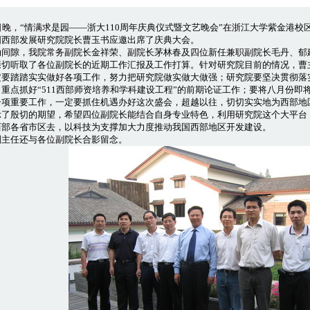
1日晚，“情满求是园——浙大110周年庆典仪式暨文艺晚会”在浙江大学紫金港
国西部发展研究院院长曹玉书应邀出席了庆典大会。
隙，我院常务副院长金祥荣、副院长茅林春及四位新任兼职副院长毛丹、郁
亲切听取了各位副院长的近期工作汇报及工作打算。针对研究院目前的情况，曹
定要踏踏实实做好各项工作，努力把研究院做实做大做强；研究院要坚决贯彻落
重点抓好“511西部师资培养和学科建设工程”的前期论证工作；要将八月份即
一项重要工作，一定要抓住机遇办好这次盛会，超越以往，切切实实地为西部地
示了殷切的期望，希望四位副院长能结合自身专业特色，利用研究院这个大平台
西部各省市区去，以科技为支撑加大力度推动我国西部地区开发建设。
任还与各位副院长合影留念。