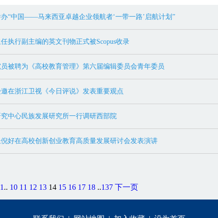
办“中国——马来西亚卓越企业领航者‘一带一路’启航计划”
任执行副主编的英文刊物正式被Scopus收录
究员被聘为《高校教育管理》第六届编辑委员会青年委员
受邀在浙江卫视《今日评说》发表重要观点
研究中心民族发展研究所一行调研西部院
长倪好在高校创新创业教育高质量发展研讨会发表演讲
1
..
10
11
12
13
14
15
16
17
18
..
137
下一页