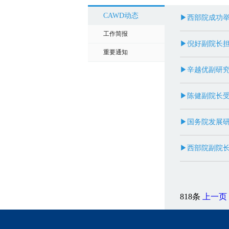
CAWD动态
▶西部院成功举
工作简报
▶倪好副院长担
重要通知
▶辛越优副研
▶陈健副院长
▶国务院发展
▶西部院副院
818条
上一页