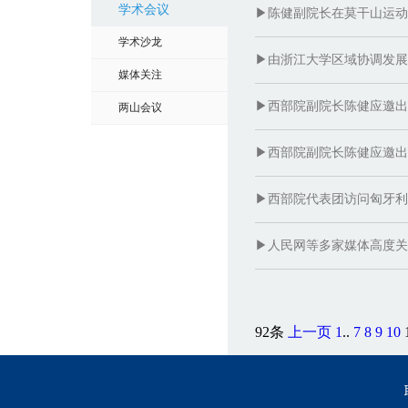
学术会议
▶陈健副院长在莫干山运动
学术沙龙
▶由浙江大学区域协调发展
媒体关注
▶西部院副院长陈健应邀出
两山会议
▶西部院副院长陈健应邀出
▶西部院代表团访问匈牙利
▶人民网等多家媒体高度关
92条
上一页
1
..
7
8
9
10