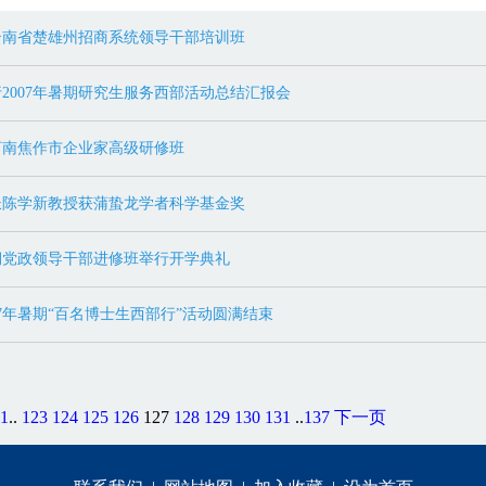
云南省楚雄州招商系统领导干部培训班
2007年暑期研究生服务西部活动总结汇报会
河南焦作市企业家高级研修班
长陈学新教授获蒲蛰龙学者科学基金奖
期党政领导干部进修班举行开学典礼
07年暑期“百名博士生西部行”活动圆满结束
1
..
123
124
125
126
127
128
129
130
131
..
137
下一页