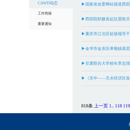
CAWD动态
▶国家发改委网站报道西部
工作简报
▶西部院积极发起抗震救灾
重要通知
▶重庆市江北区处级领导干
▶金华市金东区孝顺镇基层
▶甘肃联合大学校长李志强
▶《关中——天水经济区发
818条
上一页
1
..
118
119