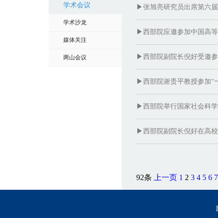
学术会议
▶张旭亮研究员出席第六届
学术沙龙
▶西部院应邀参加中国高等教
媒体关注
▶西部院副院长倪好受邀参
两山会议
▶西部院谢贵平教授参加“
▶西部院举行国家社会科学
▶西部院副院长倪好在高校
92条
上一页
1
2
3
4
5
6
7