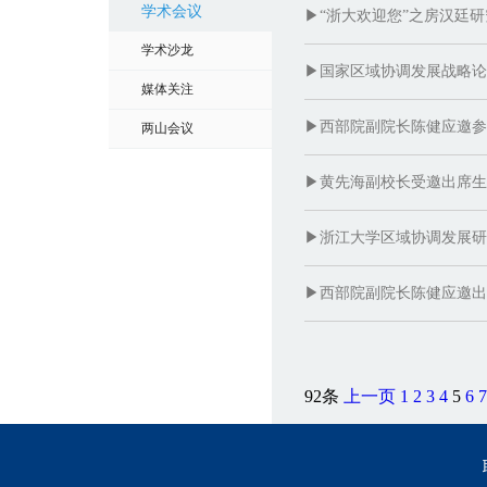
学术会议
▶“浙大欢迎您”之房汉廷
学术沙龙
▶国家区域协调发展战略论
媒体关注
▶西部院副院长陈健应邀参
两山会议
▶黄先海副校长受邀出席生
▶浙江大学区域协调发展研
▶西部院副院长陈健应邀出
92条
上一页
1
2
3
4
5
6
7