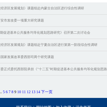
点经济区发展规划》课题组赴内蒙古自治区进行综合性调研
西安市发改委一项重大研究课题
时期促进基本公共服务均等化规划思路研究》召开第二次讨论会
点经济区发展规划》课题组赴宁夏自治区进行第第一阶段综合性调研
标国家发展改革委西部司两个研究课题
委正式委托西部院承担《“十二五”时期促进基本公共服务均等化规划思
..
5
6
7
8
9
10
11
12
13
14
下一页