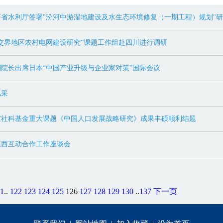
省水利厅签署"汾河中游湿地建设及水生态环境修复（一期工程）规划"
交界地区农村电网建设研究”课题工作组赴四川进行调研
院长出席日本“中国产业升级与企业家对策”国际会议
风采
家社科基金重大课题《中国人口发展战略研究》成果丰硕顺利结题
东西互动合作工作座谈会
1
..
122
123
124
125
126
127
128
129
130
..
137
下一页