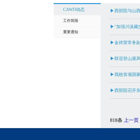
CAWD动态
▶西部院与山西
工作简报
▶“加强川滇藏
重要通知
▶金祥荣常务副
▶联谊登山展
▶我校首项国
▶西部院召开
818条
上一页